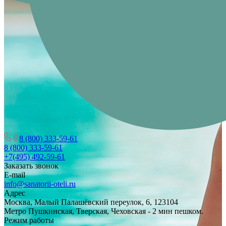
8 (800) 333-59-61
8 (800) 333-59-61
+7(495) 492-59-61
Заказать звонок
E-mail
info@sanatorii-oteli.ru
Адрес
Москва, Малый Палашёвский переулок, 6, 123104
Метро Пушкинская, Тверская, Чеховская - 2 мин пешком.
Режим работы