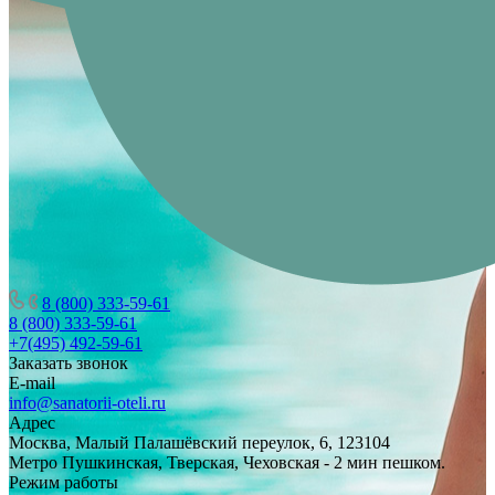
8 (800) 333-59-61
8 (800) 333-59-61
+7(495) 492-59-61
Заказать звонок
E-mail
info@sanatorii-oteli.ru
Адрес
Москва, Малый Палашёвский переулок, 6, 123104
Метро Пушкинская, Тверская, Чеховская - 2 мин пешком.
Режим работы