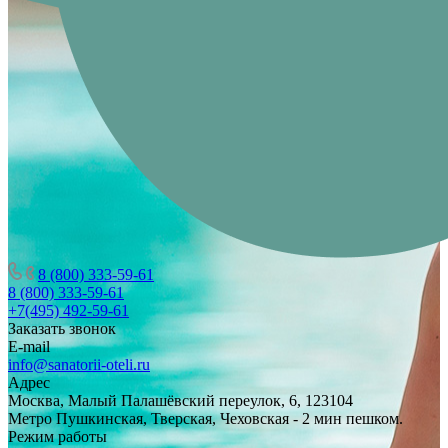
8 (800) 333-59-61
8 (800) 333-59-61
+7(495) 492-59-61
Заказать звонок
E-mail
info@sanatorii-oteli.ru
Адрес
Москва, Малый Палашёвский переулок, 6, 123104
Метро Пушкинская, Тверская, Чеховская - 2 мин пешком.
Режим работы